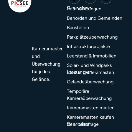
Branchen
Veranstaltungen
Behörden und Gemeinden
Baustellen
Parkplätzeuberwachung
Infrastrukturprojekte
Kameramasten
Leerstand & Immobilien
und
Überwachung
Solar- und Windparks
Lösungen
für jedes
Mobile Kameramasten
Gelände.
Geländeüberwachung
Temporäre
Kameraüberwachung
Kameramasten mieten
Kameramasten kaufen
Branchen
Serviceanfrage