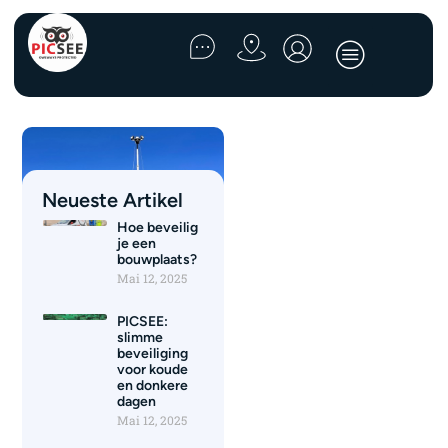
Neueste Artikel
Hoe beveilig
je een
bouwplaats?
Mai 12, 2025
PICSEE:
De unieke
slimme
voordelen
beveiliging
voor koude
van
en donkere
dagen
48uur.com &
Mai 12, 2025
PICSEE!