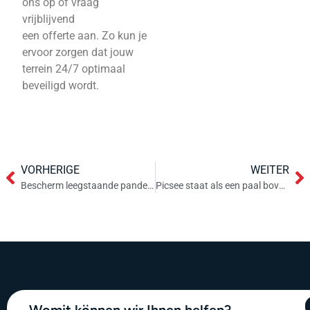
ons op of vraag
vrijblijvend
een offerte aan. Zo kun je
ervoor zorgen dat jouw
terrein 24/7 optimaal
beveiligd wordt.
VORHERIGE
WEITER
Bescherm leegstaande panden tegen inbraak, vandalisme en krakers
Picsee staat als een paal boven water dankzij Axis