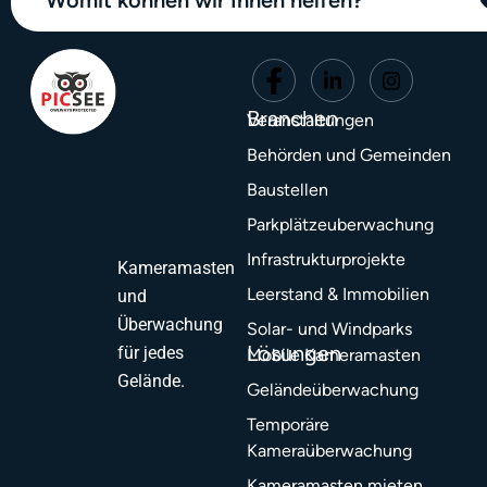
Womit können wir Ihnen helfen?
Branchen
Veranstaltungen
Behörden und Gemeinden
Baustellen
Parkplätzeuberwachung
Infrastrukturprojekte
Kameramasten
Leerstand & Immobilien
und
Überwachung
Solar- und Windparks
Lösungen
für jedes
Mobile Kameramasten
Gelände.
Geländeüberwachung
Temporäre
Kameraüberwachung
Kameramasten mieten