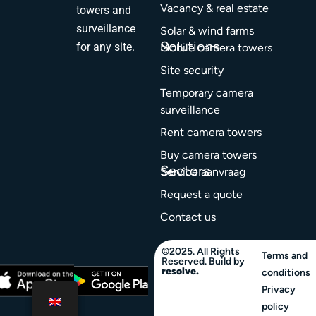
Vacancy & real estate
towers and
surveillance
Solar & wind farms
Solutions
for any site.
Mobile camera towers
Site security
Temporary camera
surveillance
Rent camera towers
Buy camera towers
Sectors
Service aanvraag
Request a quote
Contact us
©2025. All Rights
Terms and
Reserved. Build by
resolve.
conditions
Privacy
policy