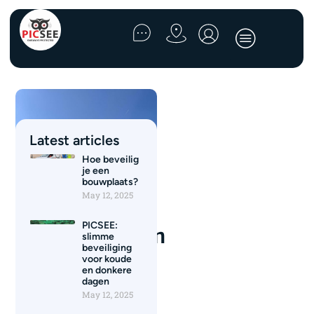
Latest articles
Hoe beveilig
je een
bouwplaats?
Hoe passen
May 12, 2025
Picsee
PICSEE:
cameramasten
slimme
beveiliging
zich aan in
voor koude
diverse
en donkere
dagen
omgevingen?
May 12, 2025