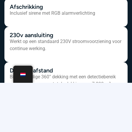
Afschrikking
Inclusief sirene met RGB alarmverlichting
230v aansluiting
Werkt op een standaard 230V stroomvoorziening voor
continue werking.
Detectieafstand
Biedt volledige 360° dekking met een detectiebereik
van 50 meter en een totale dekking van 7.800 m².
Back-up batterijen
Uitgerust met back-up batterijen om ook bij
stroomuitval operationeel te blijven.