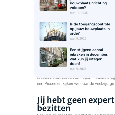
bouwplaatsinrichting
voldoen?
mei 12, 2025
Is de toegangscontrole
op jouw bouwplaats in
De veelzijdige 
orde?
mei 9, 2025
tijdelijke beve
Een stijgend aantal
inbraken in december:
In de snel veranderende wereld van beveil
wat kun jij ertegen
doen?
steeds belangrijker. Picsee, een toonaange
mei 9, 2025
biedt niet alleen diverse mogelijkheden in u
tussen huren, leasen en kopen. In deze blo
een Picsee en kijken we naar de veelzijdi
Jij hebt geen exper
bezitten