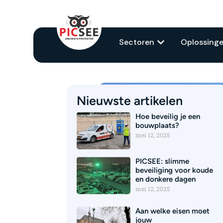
Sectoren
Oplossing
Nieuwste artikelen
Hoe beveilig je een
bouwplaats?
mei 12, 2025
PICSEE: slimme
beveiliging voor koude
en donkere dagen
mei 12, 2025
Aan welke eisen moet
jouw