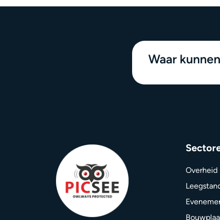
Waar kunnen
Sector
Overheid
Leegstan
Eveneme
Bouwplaa