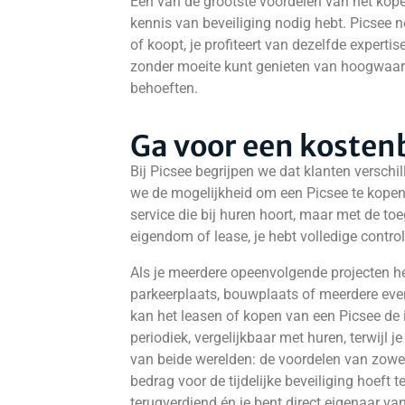
Eén van de grootste voordelen van het kope
kennis van beveiliging nodig hebt. Picsee ne
of koopt, je profiteert van dezelfde expertis
zonder moeite kunt genieten van hoogwaard
behoeften.
Ga voor een kosten
Bij Picsee begrijpen we dat klanten versc
we de mogelijkheid om een Picsee te kopen o
service die bij huren hoort, maar met de t
eigendom of lease, je hebt volledige control
Als je meerdere opeenvolgende projecten h
parkeerplaats, bouwplaats of meerdere ev
kan het leasen of kopen van een Picsee de 
periodiek, vergelijkbaar met huren, terwijl
van beide werelden: de voordelen van zowel
bedrag voor de tijdelijke beveiliging hoeft t
terugverdiend én je bent direct eigenaar va