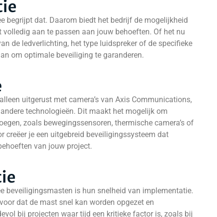
tie
ee begrijpt dat. Daarom biedt het bedrijf de mogelijkheid
 volledig aan te passen aan jouw behoeften. Of het nu
n de ledverlichting, het type luidspreker of de specifieke
aan om optimale beveiliging te garanderen.
e
 alleen uitgerust met camera’s van Axis Communications,
andere technologieën. Dit maakt het mogelijk om
voegen, zoals bewegingssensoren, thermische camera’s of
r creëer je een uitgebreid beveiligingssysteem dat
behoeften van jouw project.
ie
ee beveiligingsmasten is hun snelheid van implementatie.
voor dat de mast snel kan worden opgezet en
vol bij projecten waar tijd een kritieke factor is, zoals bij