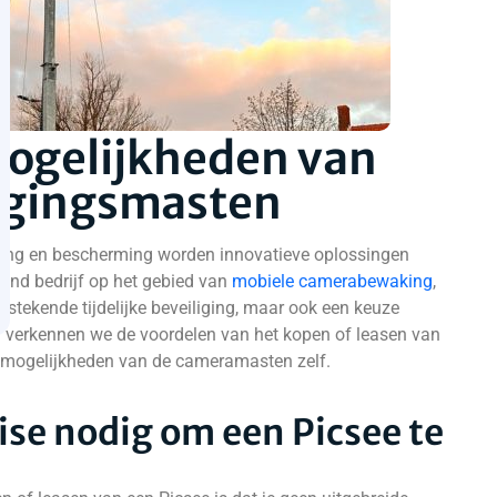
mogelijkheden van
iligingsmasten
iging en bescherming worden innovatieve oplossingen
vend bedrijf op het gebied van
mobiele camerabewaking
,
itstekende tijdelijke beveiliging, maar ook een keuze
g verkennen we de voordelen van het kopen of leasen van
ge mogelijkheden van de cameramasten zelf.
tise nodig om een Picsee te