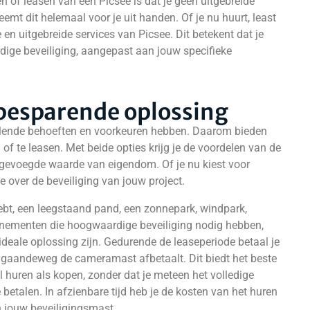
n of leasen van een Picsee is dat je geen uitgebreide
emt dit helemaal voor je uit handen. Of je nu huurt, least
e en uitgebreide services van Picsee. Dit betekent dat je
ige beveiliging, aangepast aan jouw specifieke
besparende oplossing
hillende behoeften en voorkeuren hebben. Daarom bieden
f te leasen. Met beide opties krijg je de voordelen van de
oegevoegde waarde van eigendom. Of je nu kiest voor
e over de beveiliging van jouw project.
ebt, een leegstaand pand, een zonnepark, windpark,
enementen die hoogwaardige beveiliging nodig hebben,
ideale oplossing zijn. Gedurende de leaseperiode betaal je
 je gaandeweg de cameramast afbetaalt. Dit biedt het beste
 huren als kopen, zonder dat je meteen het volledige
e betalen. In afzienbare tijd heb je de kosten van het huren
n jouw beveiligingsmast.