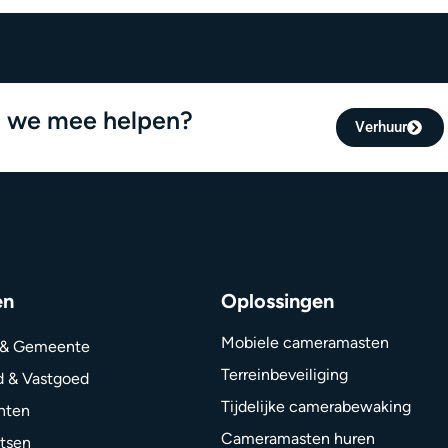
 we mee helpen?
Verhuur
en
Oplossingen
Mobiele cameramasten
 & Gemeente
Terreinbeveiliging
d & Vastgoed
Tijdelijke camerabewaking
nten
Cameramasten huren
tsen