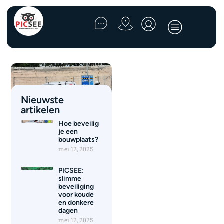
Nieuwste
artikelen
Hoe beveilig
Hoe beveilig
je een
bouwplaats?
je een
mei 12, 2025
bouwplaats?
PICSEE:
slimme
Een bouwplaats is een
beveiliging
aantrekkelijke plek onder
voor koude
en donkere
vandalen en inbrekers.
dagen
Deze werkplaatsen liggen
mei 12, 2025