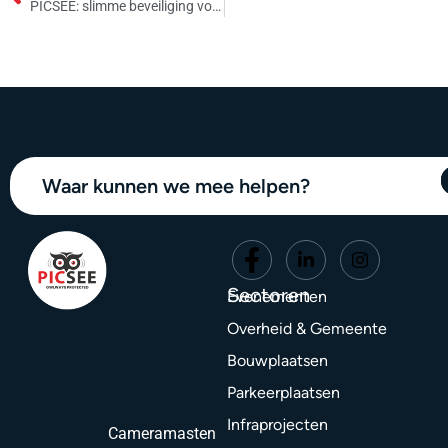
PICSEE: slimme beveiliging voor koude en donkere dagen
Waar kunnen we mee helpen?
Sectoren
Evenementen
Overheid & Gemeente
Bouwplaatsen
Parkeerplaatsen
Infraprojecten
Cameramasten